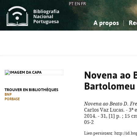
PT
EN
FR
A propos
Re
La Bibliographie Nationale
Simple
Connaissance, Information...
Connaissance, Information...
Avancée
Mes 
Sciences sociales...
Sciences sociales...
Arts, sport...
Arts, sport...
Novena ao B
Bartolomeu 
TROUVER EN BIBLIOTHÈQUES
BNP
PORBASE
Novena ao Beato D. Fre
Carlos Vaz Lucas. - 3ª 
2014. - 31, [1] p. ; 15 
05-2
Lien persistant: http://id.