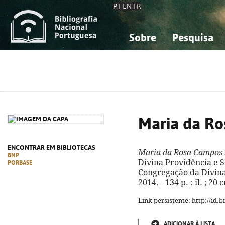
PT
EN
FR
Sobre
Pesquisa
Sobre a Bibliografia Nacional
Simples
Conhecimento, Informação...
Conhecimento, Informação...
Combinada
A
Ciências sociais...
Ciências sociais...
Arte, desporto...
Arte, desporto...
Maria da R
ENCONTRAR EM BIBLIOTECAS
Maria da Rosa Campos
BNP
Divina Providência e S
PORBASE
Congregação da Divina
2014. - 134 p. : il. ; 2
Link persistente: http://id
ADICIONAR À LISTA