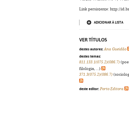
Link persistente: http://id
ADICIONAR À LISTA
VER TÍTULOS
destes autores:
Ana Gueidão
destes temas:
811.133.1(075.2)(086.7)
(poes
filologia, ...)
371.3(075.2)(086.7)
(sociologi
deste editor:
Porto Editora