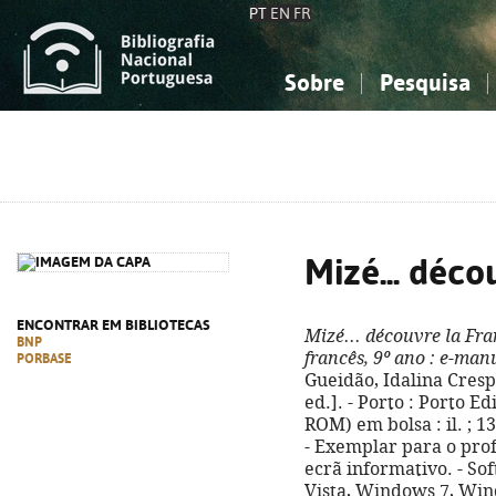
PT
EN
FR
Sobre
Pesquisa
Sobre a Bibliografia Nacional
Simples
Conhecimento, Informação...
Conhecimento, Informação...
Combinada
A
Ciências sociais...
Ciências sociais...
Arte, desporto...
Arte, desporto...
Mizé... déco
ENCONTRAR EM BIBLIOTECAS
Mizé... découvre la Fr
BNP
francês, 9º ano
: e-manu
PORBASE
Gueidão, Idalina Crespo 
ed.]. - Porto : Porto Ed
ROM) em bolsa : il. ; 1
- Exemplar para o prof
ecrã informativo. - S
Vista, Windows 7, Win