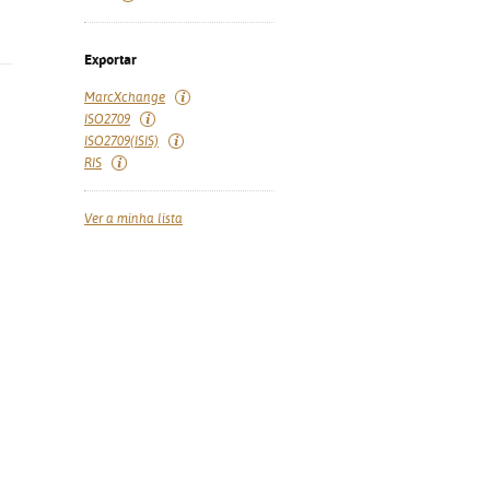
Exportar
MarcXchange
ISO2709
ISO2709(ISIS)
RIS
Ver a minha lista