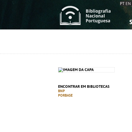
PT
EN
S
S
C
C
C
C
A
A
ENCONTRAR EM BIBLIOTECAS
BNP
PORBASE