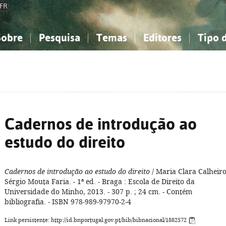
FR
Sobre
Pesquisa
Temas
Editores
Tipo 
obre a Bibliografia Nacional
imples
onhecimento, Informação...
onhecimento, Informação...
Combinada
A minha lista
Como utilizar
Filosofia, psicologia...
Filosofia, psicologia...
Perguntas frequente
iências sociais...
iências sociais...
Ciências exatas e naturais...
Ciências exatas e naturais...
rte, desporto...
rte, desporto...
Literatura, linguística...
Literatura, linguística...
Cadernos de introdução ao
estudo do direito
Cadernos de introdução ao estudo do direito
/ Maria Clara Calheiro
Sérgio Mouta Faria. - 1ª ed. - Braga : Escola de Direito da
Universidade do Minho, 2013. - 307 p. ; 24 cm. - Contém
bibliografia. - ISBN 978-989-97970-2-4
Link persistente: http://id.bnportugal.gov.pt/bib/bibnacional/1882572