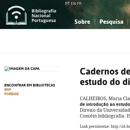
PT
EN
FR
Sobre
Pesquisa
Sobre a Bibliografia Nacional
Simples
Conhecimento, Informação...
Conhecimento, Informação...
Combinada
A
Ciências sociais...
Ciências sociais...
Arte, desporto...
Arte, desporto...
Cadernos de
estudo do di
ENCONTRAR EM BIBLIOTECAS
BNP
PORBASE
CALHEIROS, Maria Clar
de introdução ao estudo 
Direito da Universidad
Contém bibliografia. 
Link persistente: http://id