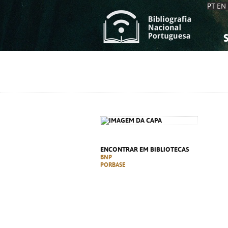
PT
EN
S
S
C
C
C
C
A
A
ENCONTRAR EM BIBLIOTECAS
BNP
PORBASE