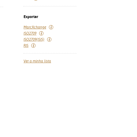
Exportar
MarcXchange
ISO2709
ISO2709(ISIS)
RIS
Ver a minha lista