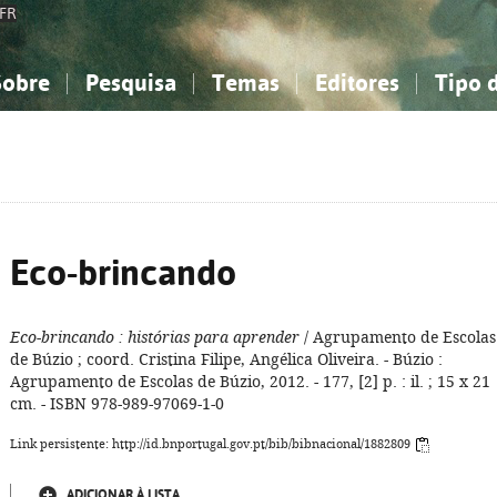
FR
Sobre
Pesquisa
Temas
Editores
Tipo 
obre a Bibliografia Nacional
imples
onhecimento, Informação...
onhecimento, Informação...
Combinada
A minha lista
Como utilizar
Filosofia, psicologia...
Filosofia, psicologia...
Perguntas frequente
iências sociais...
iências sociais...
Ciências exatas e naturais...
Ciências exatas e naturais...
rte, desporto...
rte, desporto...
Literatura, linguística...
Literatura, linguística...
Eco-brincando
Eco-brincando
: histórias para aprender
/ Agrupamento de Escolas
de Búzio ; coord. Cristina Filipe, Angélica Oliveira. - Búzio :
Agrupamento de Escolas de Búzio, 2012. - 177, [2] p. : il. ; 15 x 21
cm. - ISBN 978-989-97069-1-0
Link persistente: http://id.bnportugal.gov.pt/bib/bibnacional/1882809
ADICIONAR À LISTA