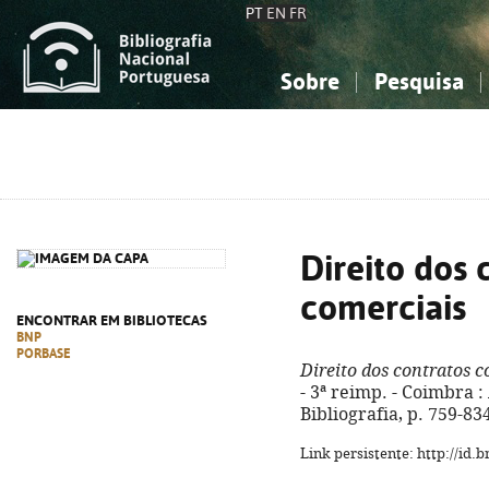
PT
EN
FR
Sobre
Pesquisa
Sobre a Bibliografia Nacional
Simples
Conhecimento, Informação...
Conhecimento, Informação...
Combinada
A
Ciências sociais...
Ciências sociais...
Arte, desporto...
Arte, desporto...
Direito dos 
comerciais
ENCONTRAR EM BIBLIOTECAS
BNP
PORBASE
Direito dos contratos c
- 3ª reimp. - Coimbra : 
Bibliografia, p. 759-83
Link persistente: http://id