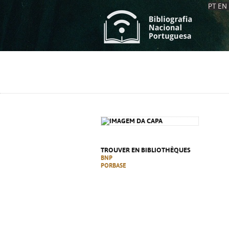
PT
EN
L
S
C
C
S
S
A
A
TROUVER EN BIBLIOTHÈQUES
BNP
PORBASE