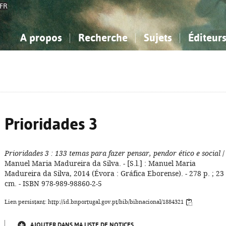
FR
A propos
Recherche
Sujets
Éditeur
a Bibliographie Nationale
imple
onnaissance, Information...
onnaissance, Information...
Avancée
Mes notices
Comment utiliser
Philosophie, psychologie...
Philosophie, psychologie...
Aide - FAQ
ciences sociales...
ciences sociales...
Mathématiques, sciences
Mathématiques, sciences
rts, sport...
rts, sport...
naturelles...
Littérature, linguistique...
naturelles...
Littérature, linguistique...
Prioridades 3
Prioridades 3
: 133 temas para fazer pensar, pendor ético e social
/
Manuel Maria Madureira da Silva. - [S.l.] : Manuel Maria
Madureira da Silva, 2014 (Évora : Gráfica Eborense). - 278 p. ; 23
cm. - ISBN 978-989-98860-2-5
Lien persistant: http://id.bnportugal.gov.pt/bib/bibnacional/1884321
AJOUTER DANS MA LISTE DE NOTICES