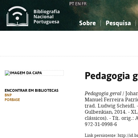
PT
EN
FR
Sobre
Pesquisa
Sobre a Bibliografia Nacional
Simples
Conhecimento, Informação...
Conhecimento, Informação...
Combinada
A
Ciências sociais...
Ciências sociais...
Arte, desporto...
Arte, desporto...
Pedagogia g
ENCONTRAR EM BIBLIOTECAS
Pedagogia geral
/ Joha
BNP
Manuel Ferreira Patríc
PORBASE
trad. Ludwig Scheidl. -
Gulbenkian, 2014. - XL, 2
clássicos). - Tít. orig.
972-31-0998-6
Link persistente: http://id