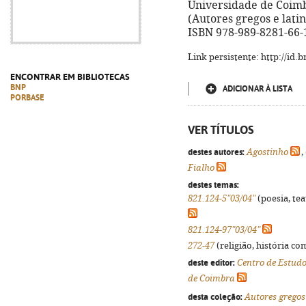
Universidade de Coimbra
(Autores gregos e latino
ISBN 978-989-8281-66-
Link persistente: http://id
ENCONTRAR EM BIBLIOTECAS
BNP
ADICIONAR À LISTA
PORBASE
VER TÍTULOS
destes autores:
Agostinho
,
Fialho
destes temas:
821.124-5"03/04"
(poesia, tea
821.124-97"03/04"
272-47
(religião, história co
deste editor:
Centro de Estudo
de Coimbra
desta coleção:
Autores gregos 