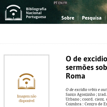
PT
EN
FR
Sobre
Pesquisa
Sobre a Bibliografia Nacional
Simples
Conhecimento, Informação...
Conhecimento, Informação...
Combinada
A
Ciências sociais...
Ciências sociais...
Arte, desporto...
Arte, desporto...
O de excidio
sermões sob
Roma
O de excidio vrbis e o
Santo Agostinho ; trad
Urbano ; coord. cient. 
Coimbra : Centro de Es