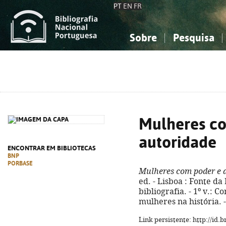
PT
EN
FR
Sobre
Pesquisa
Sobre a Bibliografia Nacional
Simples
Conhecimento, Informação...
Conhecimento, Informação...
Combinada
A
Ciências sociais...
Ciências sociais...
Arte, desporto...
Arte, desporto...
Mulheres c
autoridade
ENCONTRAR EM BIBLIOTECAS
BNP
PORBASE
Mulheres com poder e 
ed. - Lisboa : Fonte da 
bibliografia. - 1º v.: 
mulheres na história. -
Link persistente: http://id