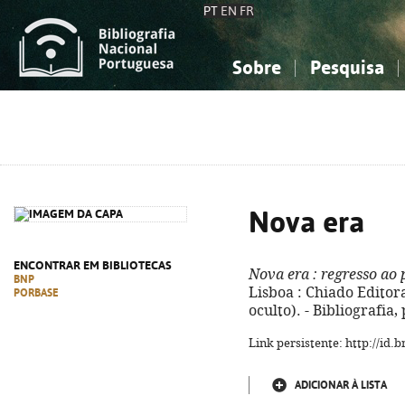
PT
EN
FR
Sobre
Pesquisa
Sobre a Bibliografia Nacional
Simples
Conhecimento, Informação...
Conhecimento, Informação...
Combinada
A
Ciências sociais...
Ciências sociais...
Arte, desporto...
Arte, desporto...
Nova era
ENCONTRAR EM BIBLIOTECAS
Nova era
: regresso ao 
BNP
Lisboa : Chiado Editora,
PORBASE
oculto). - Bibliografia
Link persistente: http://id
ADICIONAR À LISTA