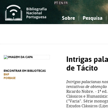
PT
EN
FR
Sobre
Pesquisa
Sobre a Bibliografia Nacional
Simples
Conhecimento, Informação...
Conhecimento, Informação...
Combinada
A
Ciências sociais...
Ciências sociais...
Arte, desporto...
Arte, desporto...
Intrigas pal
de Tácito
ENCONTRAR EM BIBLIOTECAS
BNP
PORBASE
Intrigas palacianas no
tentativas de obtenção 
Ricardo Nobre. - 1ª ed
Clássicos e Humanísticos
("Varia". Série monogra
Estudos Clássicos (Lit