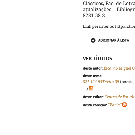
Clássicos, Fac. de Letr
atualizações. - Bibliog
8281-38-8
Link persistente: http://id
ADICIONAR À LISTA
VER TÍTULOS
deste autor:
Ricardo Miguel G
deste tema:
821.124-94Tácito.09
(poesia,
...)
deste editor:
Centro de Estudo
desta coleção:
"Varia"