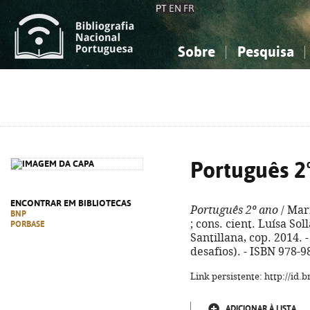
PT
EN
FR
Sobre
Pesquisa
Sobre a Bibliografia Nacional
Simples
Conhecimento, Informação...
Conhecimento, Informação...
Combinada
A
Ciências sociais...
Ciências sociais...
Arte, desporto...
Arte, desporto...
Português 2
ENCONTRAR EM BIBLIOTECAS
Português 2º ano
/ Mar
BNP
; cons. cient. Luísa Soll
PORBASE
Santillana, cop. 2014. - 
desafios). - ISBN 978-
Link persistente: http://id
ADICIONAR À LISTA