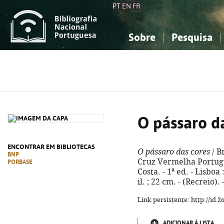
PT
EN
FR
Sobre
Pesquisa
Sobre a Bibliografia Nacional
Simples
Conhecimento, Informação...
Conhecimento, Informação...
Combinada
A
Ciências sociais...
Ciências sociais...
Arte, desporto...
Arte, desporto...
O pássaro d
ENCONTRAR EM BIBLIOTECAS
O pássaro das cores
/ B
BNP
Cruz Vermelha Portugu
PORBASE
Costa. - 1ª ed. - Lisboa 
il. ; 22 cm. - (Recreio)
Link persistente: http://id
ADICIONAR À LISTA