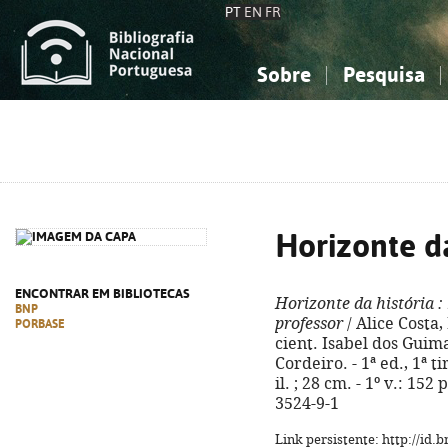
PT
EN
FR
Sobre
Pesquisa
Sobre a Bibliografia Nacional
Simples
Conhecimento, Informação...
Conhecimento, Informação...
Combinada
A
Ciências sociais...
Ciências sociais...
Arte, desporto...
Arte, desporto...
Horizonte da
ENCONTRAR EM BIBLIOTECAS
Horizonte da história
:
BNP
professor
/ Alice Costa,
PORBASE
cient. Isabel dos Guim
Cordeiro. - 1ª ed., 1ª ti
il. ; 28 cm. - 1º v.: 152
3524-9-1
Link persistente: http://id