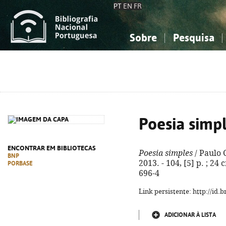
PT
EN
FR
Sobre
Pesquisa
Sobre a Bibliografia Nacional
Simples
Conhecimento, Informação...
Conhecimento, Informação...
Combinada
A
Ciências sociais...
Ciências sociais...
Arte, desporto...
Arte, desporto...
Poesia simp
ENCONTRAR EM BIBLIOTECAS
Poesia simples
/ Paulo 
BNP
2013. - 104, [5] p. ; 24
PORBASE
696-4
Link persistente: http://id
ADICIONAR À LISTA