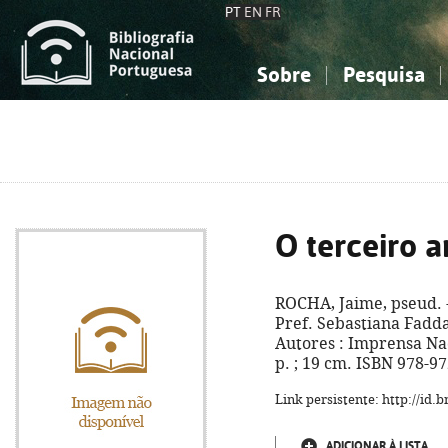
PT
EN
FR
Sobre
Pesquisa
Sobre a Bibliografia Nacional
Simples
Conhecimento, Informação...
Conhecimento, Informação...
Combinada
A
Ciências sociais...
Ciências sociais...
Arte, desporto...
Arte, desporto...
O terceiro a
ROCHA, Jaime, pseud. 
Pref. Sebastiana Fadda
Autores : Imprensa Nac
p. ; 19 cm. ISBN 978-9
Link persistente: http://id
ADICIONAR À LISTA