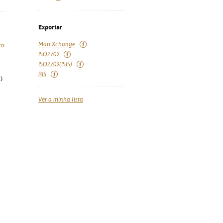
Exportar
MarcXchange
ro
ISO2709
ISO2709(ISIS)
RIS
)
Ver a minha lista