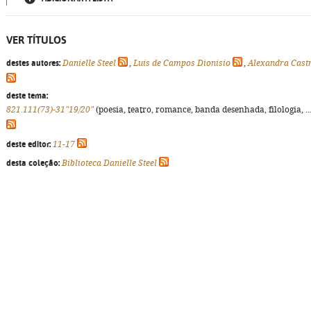
VER TÍTULOS
destes autores:
Danielle Steel
,
Luís de Campos Dionísio
,
Alexandra Cast
deste tema:
821.111(73)-31"19/20"
(poesia, teatro, romance, banda desenhada, filologia, ...
deste editor:
11-17
desta coleção:
Biblioteca Danielle Steel