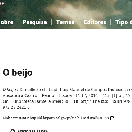
FR
Sobre
Pesquisa
Temas
Editores
Tipo 
obre a Bibliografia Nacional
imples
onhecimento, Informação...
onhecimento, Informação...
Combinada
A minha lista
Como utilizar
Filosofia, psicologia...
Filosofia, psicologia...
Perguntas frequente
iências sociais...
iências sociais...
Ciências exatas e naturais...
Ciências exatas e naturais...
rte, desporto...
rte, desporto...
Literatura, linguística...
Literatura, linguística...
O beijo
O beijo
/ Danielle Steel ; trad. Luís Manuel de Campos Dionísio ; re
Alexandra Castro. - Reimp. - Lisboa : 11-17, 2014. - 415, [1] p. ; 17
cm. - (Biblioteca Danielle Steel ; 8). - Tít. orig.: The kiss. - ISBN 978-
972-25-2421-6
Link persistente: http://id.bnportugal.gov.pt/bib/bibnacional/1891500
ADICIONAR À LISTA