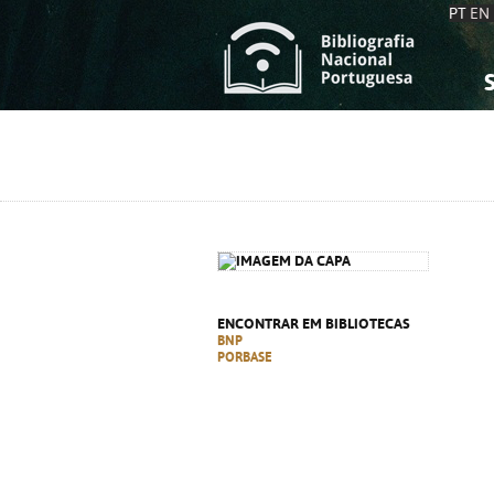
PT
EN
S
S
C
C
C
C
A
A
ENCONTRAR EM BIBLIOTECAS
BNP
PORBASE