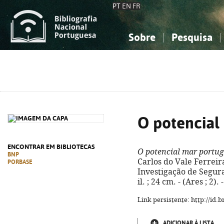
PT
EN
FR
Sobre
Pesquisa
Sobre a Bibliografia Nacional
Simples
Conhecimento, Informação...
Conhecimento, Informação...
Combinada
A
Ciências sociais...
Ciências sociais...
Arte, desporto...
Arte, desporto...
O potencial
ENCONTRAR EM BIBLIOTECAS
O potencial mar portu
BNP
Carlos do Vale Ferreira
PORBASE
Investigação de Seguran
il. ; 24 cm. - (Ares ; 2
Link persistente: http://id
ADICIONAR À LISTA