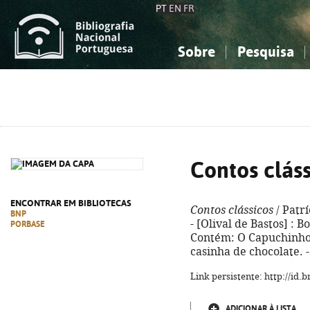
PT
EN
FR
Sobre
Pesquisa
Sobre a Bibliografia Nacional
Simples
Conhecimento, Informação...
Conhecimento, Informação...
Combinada
A
Ciências sociais...
Ciências sociais...
Arte, desporto...
Arte, desporto...
Contos cláss
ENCONTRAR EM BIBLIOTECAS
Contos clássicos
/ Patrí
BNP
- [Olival de Bastos] : Boo
PORBASE
Contém: O Capuchinho 
casinha de chocolate. 
Link persistente: http://id
ADICIONAR À LISTA