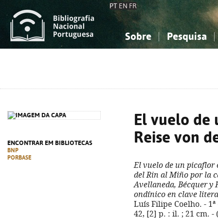
PT
EN
FR
Sobre
Pesquisa
Sobre a Bibliografia Nacional
Simples
Conhecimento, Informação...
Conhecimento, Informação...
Combinada
A
Ciências sociais...
Ciências sociais...
Arte, desporto...
Arte, desporto...
El vuelo de 
Reise von d
ENCONTRAR EM BIBLIOTECAS
BNP
PORBASE
El vuelo de un picaflor
del Rin al Miño por la c
Avellaneda, Bécquer y 
ondínico en clave liter
Luís Filipe Coelho. - 1ª
42, [2] p. : il. ; 21 cm.