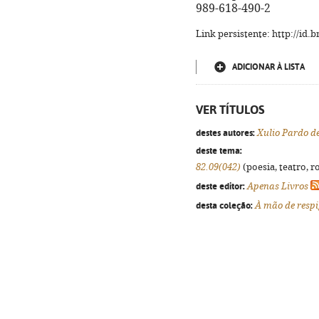
989-618-490-2
Link persistente: http://id
ADICIONAR À LISTA
VER TÍTULOS
destes autores:
Xulio Pardo d
deste tema:
82.09(042)
(poesia, teatro, r
deste editor:
Apenas Livros
desta coleção:
À mão de resp