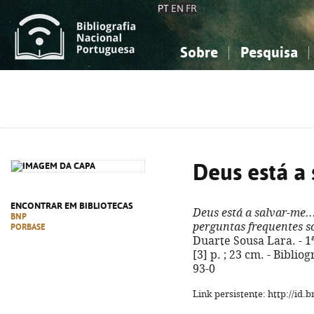
PT
EN
FR
Sobre
Pesquisa
Sobre a Bibliografia Nacional
Simples
Conhecimento, Informação...
Conhecimento, Informação...
Combinada
A
Ciências sociais...
Ciências sociais...
Arte, desporto...
Arte, desporto...
Deus está a 
ENCONTRAR EM BIBLIOTECAS
Deus está a salvar-me..
BNP
perguntas frequentes s
PORBASE
Duarte Sousa Lara. - 1ª 
[3] p. ; 23 cm. - Biblio
93-0
Link persistente: http://id