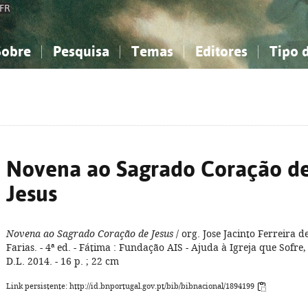
FR
Sobre
Pesquisa
Temas
Editores
Tipo 
obre a Bibliografia Nacional
imples
onhecimento, Informação...
onhecimento, Informação...
Combinada
A minha lista
Como utilizar
Filosofia, psicologia...
Filosofia, psicologia...
Perguntas frequente
iências sociais...
iências sociais...
Ciências exatas e naturais...
Ciências exatas e naturais...
rte, desporto...
rte, desporto...
Literatura, linguística...
Literatura, linguística...
Novena ao Sagrado Coração d
Jesus
Novena ao Sagrado Coração de Jesus
/ org. Jose Jacinto Ferreira d
Farias. - 4ª ed. - Fátima : Fundação AIS - Ajuda à Igreja que Sofre,
D.L. 2014. - 16 p. ; 22 cm
Link persistente: http://id.bnportugal.gov.pt/bib/bibnacional/1894199