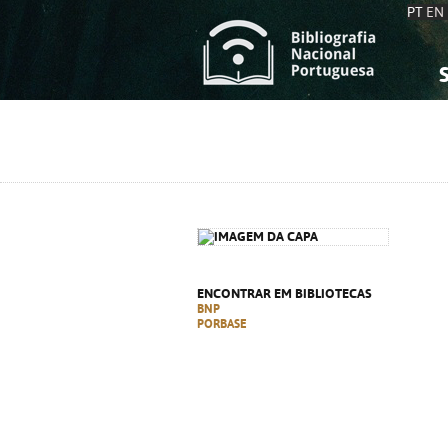
PT
EN
S
S
C
C
C
C
A
A
ENCONTRAR EM BIBLIOTECAS
BNP
PORBASE