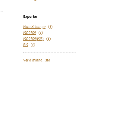
Exportar
MarcXchange
ISO2709
ISO2709(ISIS)
RIS
Ver a minha lista