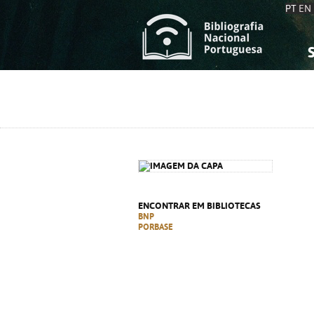
PT
EN
S
S
C
C
C
C
A
A
ENCONTRAR EM BIBLIOTECAS
BNP
PORBASE