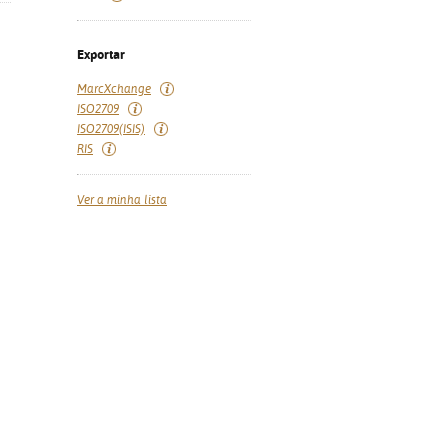
Exportar
MarcXchange
ISO2709
ISO2709(ISIS)
RIS
Ver a minha lista