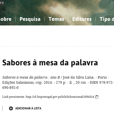
FR
Sobre
Pesquisa
Temas
Editores
Tipo 
obre a Bibliografia Nacional
imples
onhecimento, Informação...
onhecimento, Informação...
Combinada
A minha lista
Como utilizar
Filosofia, psicologia...
Filosofia, psicologia...
Perguntas frequente
iências sociais...
iências sociais...
Ciências exatas e naturais...
Ciências exatas e naturais...
rte, desporto...
rte, desporto...
Literatura, linguística...
Literatura, linguística...
Sabores à mesa da palavra
Sabores à mesa da palavra
: ano B
/ José da Silva Lima. - Porto :
Edições Salasianas, cop. 2014. - 279 p. : il. ; 20 cm. - ISBN 978-972-
690-892-0
Link persistente: http://id.bnportugal.gov.pt/bib/bibnacional/1894314
ADICIONAR À LISTA