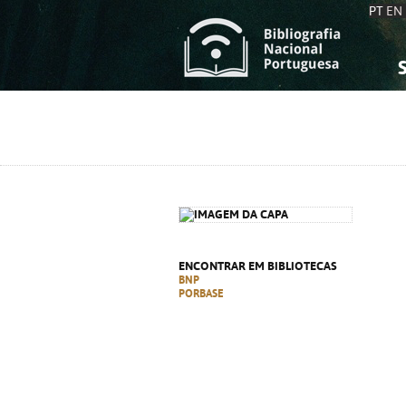
PT
EN
S
S
C
C
C
C
A
A
ENCONTRAR EM BIBLIOTECAS
BNP
PORBASE