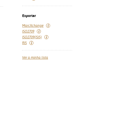
Exportar
MarcXchange
ISO2709
ISO2709(ISIS)
RIS
Ver a minha lista