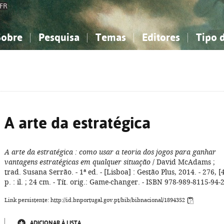
FR
Sobre
Pesquisa
Temas
Editores
Tipo 
obre a Bibliografia Nacional
imples
onhecimento, Informação...
onhecimento, Informação...
Combinada
A minha lista
Como utilizar
Filosofia, psicologia...
Filosofia, psicologia...
Perguntas frequente
iências sociais...
iências sociais...
Ciências exatas e naturais...
Ciências exatas e naturais...
rte, desporto...
rte, desporto...
Literatura, linguística...
Literatura, linguística...
A arte da estratégica
A arte da estratégica
: como usar a teoria dos jogos para ganhar
vantagens estratégicas em qualquer situação
/ David McAdams ;
trad. Susana Serrão. - 1ª ed. - [Lisboa] : Gestão Plus, 2014. - 276, [
p. : il. ; 24 cm. - Tít. orig.: Game-changer. - ISBN 978-989-8115-94-
Link persistente: http://id.bnportugal.gov.pt/bib/bibnacional/1894352
ADICIONAR À LISTA