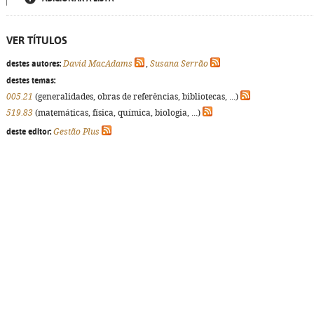
VER TÍTULOS
destes autores:
David MacAdams
,
Susana Serrão
destes temas:
005.21
(generalidades, obras de referências, bibliotecas, ...)
519.83
(matemáticas, física, química, biologia, ...)
deste editor:
Gestão Plus