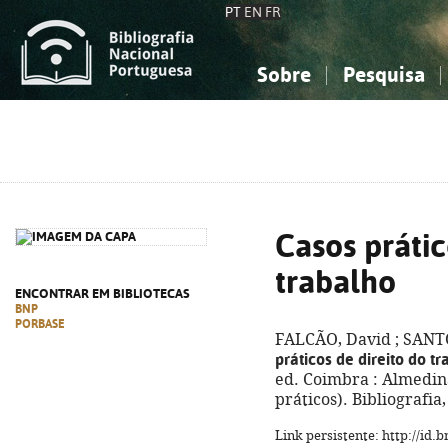
PT
EN
FR
Sobre
Pesquisa
Sobre a Bibliografia Nacional
Simples
Conhecimento, Informação...
Conhecimento, Informação...
Combinada
A
Ciências sociais...
Ciências sociais...
Arte, desporto...
Arte, desporto...
Casos prátic
trabalho
ENCONTRAR EM BIBLIOTECAS
BNP
PORBASE
FALCÃO, David ; SANTO
práticos de direito do t
ed. Coimbra : Almedina
práticos). Bibliografia
Link persistente: http://id