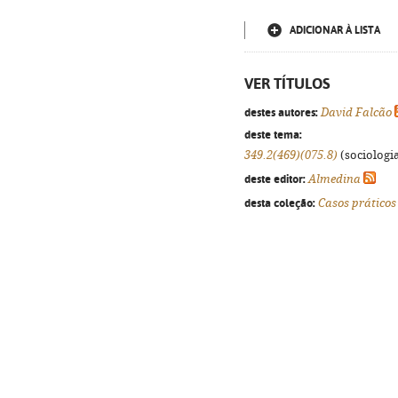
ADICIONAR À LISTA
VER TÍTULOS
destes autores:
David Falcão
deste tema:
349.2(469)(075.8)
(sociologia
deste editor:
Almedina
desta coleção:
Casos práticos