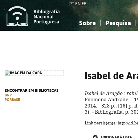
PT
EN
FR
Sobre
Pesquisa
Sobre a Bibliografia Nacional
Simples
Conhecimento, Informação...
Conhecimento, Informação...
Combinada
A
Ciências sociais...
Ciências sociais...
Arte, desporto...
Arte, desporto...
Isabel de A
ENCONTRAR EM BIBLIOTECAS
Isabel de Aragão
: rain
BNP
Filomena Andrade. - 1ª
PORBASE
2014. - 328 p., [16] p. i
3). - Bibliografia, p. 
Link persistente: http://id
ADICIONAR À LISTA