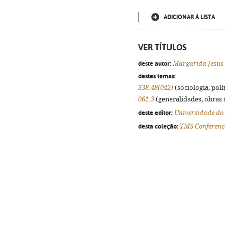
ADICIONAR À LISTA
VER TÍTULOS
deste autor:
Margarida Jesus
destes temas:
338.48(042)
(sociologia, polít
061.3
(generalidades, obras d
deste editor:
Universidade do
desta coleção:
TMS Conference