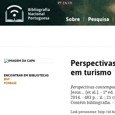
PT
EN
FR
Sobre
Pesquisa
Sobre a Bibliografia Nacional
Simples
Conhecimento, Informação...
Conhecimento, Informação...
Combinada
A
Ciências sociais...
Ciências sociais...
Arte, desporto...
Arte, desporto...
Perspectiva
em turismo
ENCONTRAR EM BIBLIOTECAS
BNP
PORBASE
Perspectivas contempo
Jesus... [et al.]. - 1ª 
2014. - 483 p. : il. ; 2
Contém bibliografia. -
Link persistente: http://id