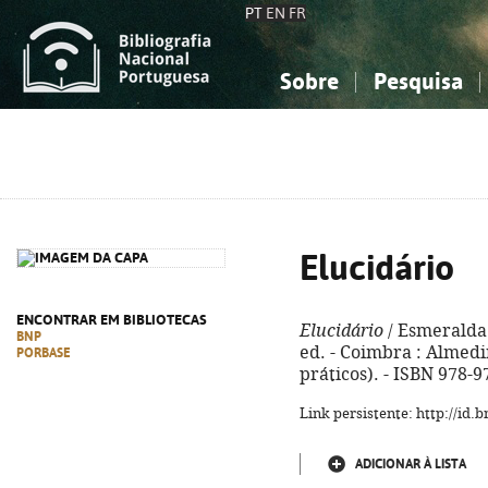
PT
EN
FR
Sobre
Pesquisa
Sobre a Bibliografia Nacional
Simples
Conhecimento, Informação...
Conhecimento, Informação...
Combinada
A
Ciências sociais...
Ciências sociais...
Arte, desporto...
Arte, desporto...
Elucidário
ENCONTRAR EM BIBLIOTECAS
Elucidário
/ Esmeralda 
BNP
ed. - Coimbra : Almedin
PORBASE
práticos). - ISBN 978-
Link persistente: http://id
ADICIONAR À LISTA