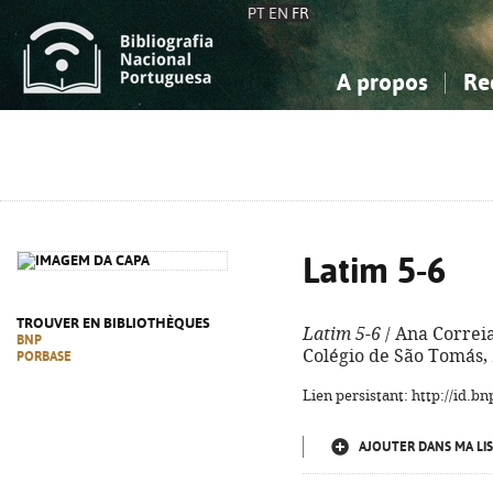
PT
EN
FR
A propos
Re
La Bibliographie Nationale
Simple
Connaissance, Information...
Connaissance, Information...
Avancée
Mes 
Sciences sociales...
Sciences sociales...
Arts, sport...
Arts, sport...
Latim 5-6
TROUVER EN BIBLIOTHÈQUES
Latim 5-6
/ Ana Correia
BNP
Colégio de São Tomás, 20
PORBASE
Lien persistant: http://id.
AJOUTER DANS MA LIS