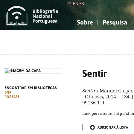
PT
EN
FR
Sobre
Pesquisa
Sobre a Bibliografia Nacional
Simples
Conhecimento, Informação...
Conhecimento, Informação...
Combinada
A
Ciências sociais...
Ciências sociais...
Arte, desporto...
Arte, desporto...
Sentir
ENCONTRAR EM BIBLIOTECAS
Sentir
/ Manuel Gorjão ;
BNP
: Obnósis, 2014. - 134, [
PORBASE
99156-1-9
Link persistente: http://id
ADICIONAR À LISTA