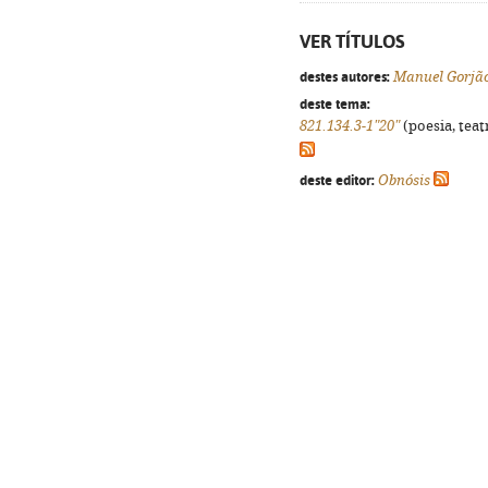
VER TÍTULOS
destes autores:
Manuel Gorjã
deste tema:
821.134.3-1"20"
(poesia, teat
deste editor:
Obnósis