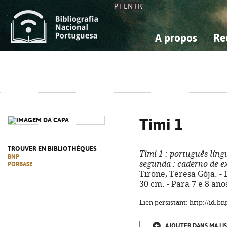
PT
EN
FR
A propos
Re
La Bibliographie Nationale
Simple
Connaissance, Information...
Connaissance, Information...
Avancée
Mes 
Sciences sociales...
Sciences sociales...
Arts, sport...
Arts, sport...
Timi 1
TROUVER EN BIBLIOTHÈQUES
Timi 1
: português líng
BNP
segunda
: caderno de e
PORBASE
Tirone, Teresa Gôja. - Li
30 cm. - Para 7 e 8 ano
Lien persistant: http://id.
AJOUTER DANS MA LIS