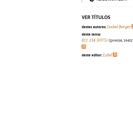
VER TÍTULOS
destes autores:
Isabel Borges
deste tema:
811.134.3(075)
(poesia, teatr
deste editor:
Lidel