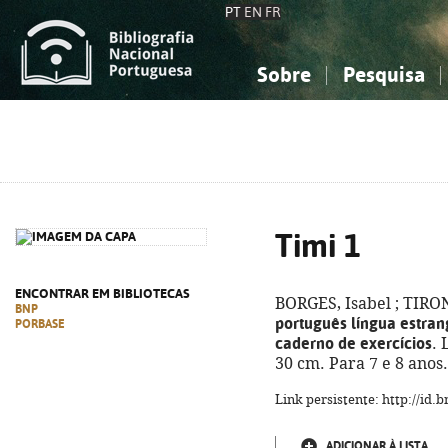
PT
EN
FR
Sobre
Pesquisa
Sobre a Bibliografia Nacional
Simples
Conhecimento, Informação...
Conhecimento, Informação...
Combinada
A
Ciências sociais...
Ciências sociais...
Arte, desporto...
Arte, desporto...
Timi 1
ENCONTRAR EM BIBLIOTECAS
BORGES, Isabel ; TIRON
BNP
português língua estran
PORBASE
caderno de exercícios
. 
30 cm. Para 7 e 8 anos
Link persistente: http://id
ADICIONAR À LISTA