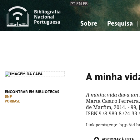
PT
EN
FR
Sobre
Pesquisa
Sobre a Bibliografia Nacional
Simples
Conhecimento, Informação...
Conhecimento, Informação...
Combinada
A
Ciências sociais...
Ciências sociais...
Arte, desporto...
Arte, desporto...
A minha vid
ENCONTRAR EM BIBLIOTECAS
A minha vida dava um 
BNP
Marta Castro Ferreira. 
PORBASE
de Marfim, 2014. - 99, [1
ISBN 978-989-8724-33-
Link persistente: http://id
ADICIONAR À LISTA