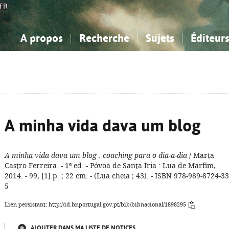
FR
A propos
Recherche
Sujets
Éditeur
a Bibliographie Nationale
imple
onnaissance, Information...
onnaissance, Information...
Avancée
Mes notices
Comment utiliser
Philosophie, psychologie...
Philosophie, psychologie...
Aide - FAQ
ciences sociales...
ciences sociales...
Mathématiques, sciences
Mathématiques, sciences
rts, sport...
rts, sport...
naturelles...
Littérature, linguistique...
naturelles...
Littérature, linguistique...
A minha vida dava um blog
A minha vida dava um blog
: coaching para o dia-a-dia
/ Marta
Castro Ferreira. - 1ª ed. - Póvoa de Santa Iria : Lua de Marfim,
2014. - 99, [1] p. ; 22 cm. - (Lua cheia ; 43). - ISBN 978-989-8724-33
5
Lien persistant: http://id.bnportugal.gov.pt/bib/bibnacional/1898295
AJOUTER DANS MA LISTE DE NOTICES