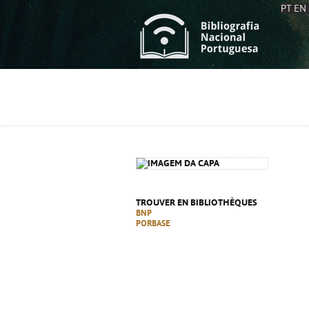
PT
EN
L
S
C
C
S
S
A
A
TROUVER EN BIBLIOTHÈQUES
BNP
PORBASE