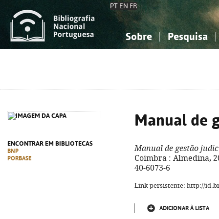
PT
EN
FR
Sobre
Pesquisa
Sobre a Bibliografia Nacional
Simples
Conhecimento, Informação...
Conhecimento, Informação...
Combinada
A
Ciências sociais...
Ciências sociais...
Arte, desporto...
Arte, desporto...
Manual de g
ENCONTRAR EM BIBLIOTECAS
Manual de gestão judic
BNP
Coimbra : Almedina, 201
PORBASE
40-6073-6
Link persistente: http://id
ADICIONAR À LISTA