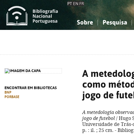
PT
EN
FR
Sobre
Pesquisa
Sobre a Bibliografia Nacional
Simples
Conhecimento, Informação...
Conhecimento, Informação...
Combinada
A
Ciências sociais...
Ciências sociais...
Arte, desporto...
Arte, desporto...
A metedolog
como método
ENCONTRAR EM BIBLIOTECAS
jogo de fute
BNP
PORBASE
A metedologia observa
jogo de futebol
/ Hugo Sa
Universidade de Trás-o
p. : il. ; 25 cm. - Bibli