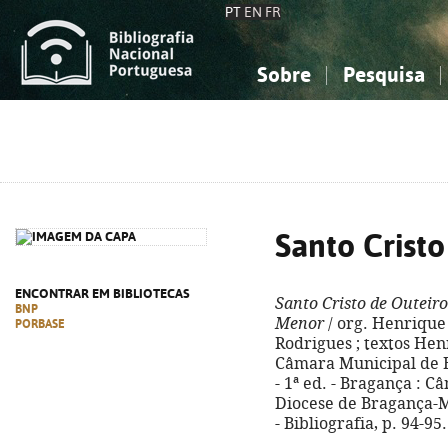
PT
EN
FR
Sobre
Pesquisa
Sobre a Bibliografia Nacional
Simples
Conhecimento, Informação...
Conhecimento, Informação...
Combinada
A
Ciências sociais...
Ciências sociais...
Arte, desporto...
Arte, desporto...
Santo Cristo
ENCONTRAR EM BIBLIOTECAS
Santo Cristo de Outeiro
BNP
Menor
/ org. Henrique
PORBASE
Rodrigues ; textos Henr
Câmara Municipal de B
- 1ª ed. - Bragança : 
Diocese de Bragança-Mir
- Bibliografia, p. 94-9