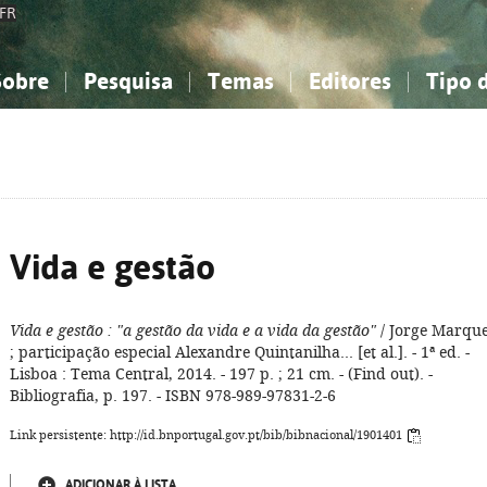
FR
Sobre
Pesquisa
Temas
Editores
Tipo 
obre a Bibliografia Nacional
imples
onhecimento, Informação...
onhecimento, Informação...
Combinada
A minha lista
Como utilizar
Filosofia, psicologia...
Filosofia, psicologia...
Perguntas frequente
iências sociais...
iências sociais...
Ciências exatas e naturais...
Ciências exatas e naturais...
rte, desporto...
rte, desporto...
Literatura, linguística...
Literatura, linguística...
Vida e gestão
Vida e gestão
: "a gestão da vida e a vida da gestão"
/ Jorge Marqu
; participação especial Alexandre Quintanilha... [et al.]. - 1ª ed. -
Lisboa : Tema Central, 2014. - 197 p. ; 21 cm. - (Find out). -
Bibliografia, p. 197. - ISBN 978-989-97831-2-6
Link persistente: http://id.bnportugal.gov.pt/bib/bibnacional/1901401
ADICIONAR À LISTA