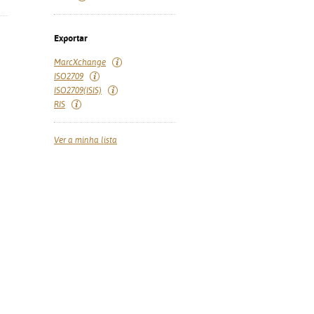
Exportar
MarcXchange
ISO2709
ISO2709(ISIS)
RIS
Ver a minha lista