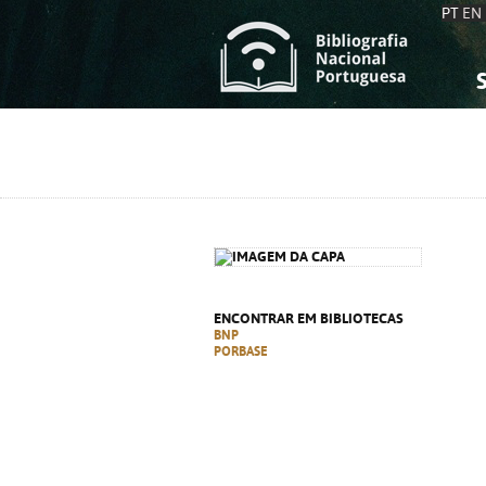
PT
EN
S
S
C
C
C
C
A
A
ENCONTRAR EM BIBLIOTECAS
BNP
PORBASE