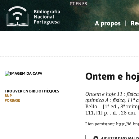
PT
EN
FR
A propos
Re
La Bibliographie Nationale
Simple
Connaissance, Information...
Connaissance, Information...
Avancée
Mes 
Sciences sociales...
Sciences sociales...
Arts, sport...
Arts, sport...
Ontem e hoj
TROUVER EN BIBLIOTHÈQUES
Ontem e hoje 11
: física
BNP
química A
: física, 11º 
PORBASE
Bello. - [1ª ed., 8ª reim
111, [1] p. : il. ; 28 c
Lien persistant: http://id.
AJOUTER DANS MA LIS