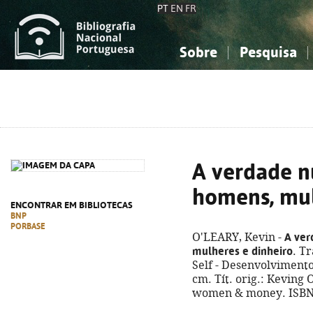
PT
EN
FR
Sobre
Pesquisa
Sobre a Bibliografia Nacional
Simples
Conhecimento, Informação...
Conhecimento, Informação...
Combinada
A
Ciências sociais...
Ciências sociais...
Arte, desporto...
Arte, desporto...
A verdade n
homens, mul
ENCONTRAR EM BIBLIOTECAS
BNP
PORBASE
A ver
O'LEARY, Kevin -
mulheres e dinheiro
. T
Self - Desenvolvimento P
cm. Tít. orig.: Keving 
women & money. ISBN 