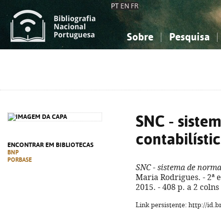
PT
EN
FR
Sobre
Pesquisa
Sobre a Bibliografia Nacional
Simples
Conhecimento, Informação...
Conhecimento, Informação...
Combinada
A
Ciências sociais...
Ciências sociais...
Arte, desporto...
Arte, desporto...
SNC - siste
contabilísti
ENCONTRAR EM BIBLIOTECAS
BNP
PORBASE
SNC - sistema de norma
Maria Rodrigues. - 2ª 
2015. - 408 p. a 2 coln
Link persistente: http://id