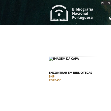
PT
EN
S
S
C
C
C
C
A
A
ENCONTRAR EM BIBLIOTECAS
BNP
PORBASE