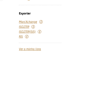
Exportar
MarcXchange
ISO2709
ISO2709(ISIS)
RIS
Ver a minha lista