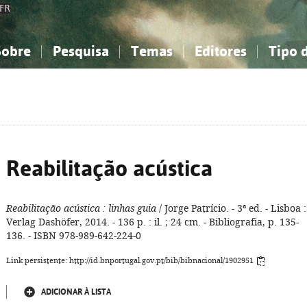
FR
Sobre
Pesquisa
Temas
Editores
Tipo 
obre a Bibliografia Nacional
imples
onhecimento, Informação...
onhecimento, Informação...
Combinada
A minha lista
Como utilizar
Filosofia, psicologia...
Filosofia, psicologia...
Perguntas frequente
iências sociais...
iências sociais...
Ciências exatas e naturais...
Ciências exatas e naturais...
rte, desporto...
rte, desporto...
Literatura, linguística...
Literatura, linguística...
Reabilitação acústica
Reabilitação acústica
: linhas guia
/ Jorge Patrício. - 3ª ed. - Lisboa :
Verlag Dashöfer, 2014. - 136 p. : il. ; 24 cm. - Bibliografia, p. 135-
136. - ISBN 978-989-642-224-0
Link persistente: http://id.bnportugal.gov.pt/bib/bibnacional/1902951
ADICIONAR À LISTA