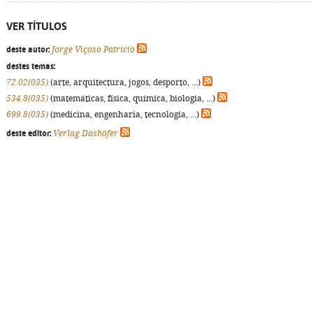
VER TÍTULOS
deste autor:
Jorge Viçoso Patrício
destes temas:
72.02(035)
(arte, arquitectura, jogos, desporto, ...)
534.8(035)
(matemáticas, física, química, biologia, ...)
699.8(035)
(medicina, engenharia, tecnologia, ...)
deste editor:
Verlag Dashöfer