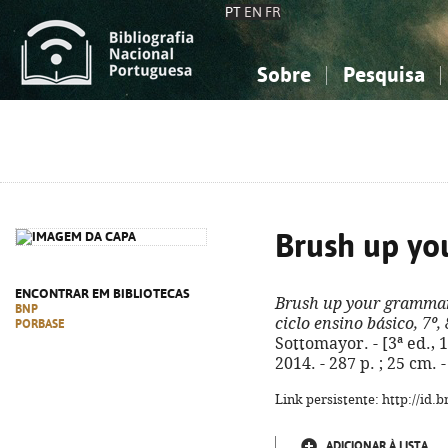
PT
EN
FR
Sobre
Pesquisa
Sobre a Bibliografia Nacional
Simples
Conhecimento, Informação...
Conhecimento, Informação...
Combinada
A
Ciências sociais...
Ciências sociais...
Arte, desporto...
Arte, desporto...
Brush up y
ENCONTRAR EM BIBLIOTECAS
Brush up your gramma
BNP
ciclo ensino básico, 7º, 
PORBASE
Sottomayor. - [3ª ed., 1
2014. - 287 p. ; 25 cm.
Link persistente: http://id
ADICIONAR À LISTA