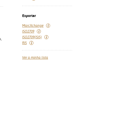
Exportar
MarcXchange
ISO2709
ISO2709(ISIS)
a,
RIS
Ver a minha lista