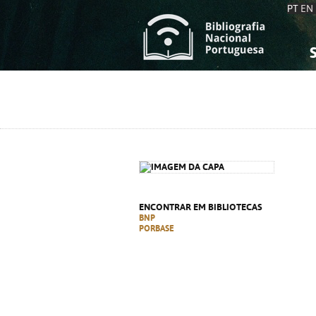
PT
EN
S
S
C
C
C
C
A
A
ENCONTRAR EM BIBLIOTECAS
BNP
PORBASE