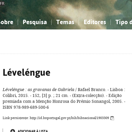
FR
Sobre
Pesquisa
Temas
Editores
Tipo 
obre a Bibliografia Nacional
imples
onhecimento, Informação...
onhecimento, Informação...
Combinada
A minha lista
Como utilizar
Filosofia, psicologia...
Filosofia, psicologia...
Perguntas frequente
iências sociais...
iências sociais...
Ciências exatas e naturais...
Ciências exatas e naturais...
rte, desporto...
rte, desporto...
Literatura, linguística...
Literatura, linguística...
Léveléngue
Léveléngue
: as gravanas de Gabriela
/ Rafael Branco. - Lisboa :
Colibri, 2015. - 152, [3] p. ; 21 cm. - (Extra-colecção). - Edição
premiada com a Menção Honrosa do Prémio Sonangol, 2005. -
ISBN 978-989-689-500-6
Link persistente: http://id.bnportugal.gov.pt/bib/bibnacional/1903309
ADICIONAR À LISTA