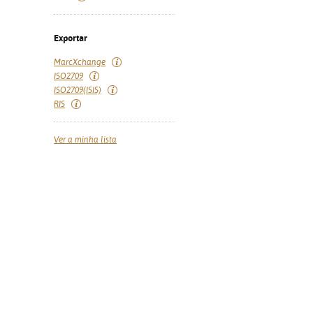
Exportar
MarcXchange
ISO2709
ISO2709(ISIS)
RIS
Ver a minha lista