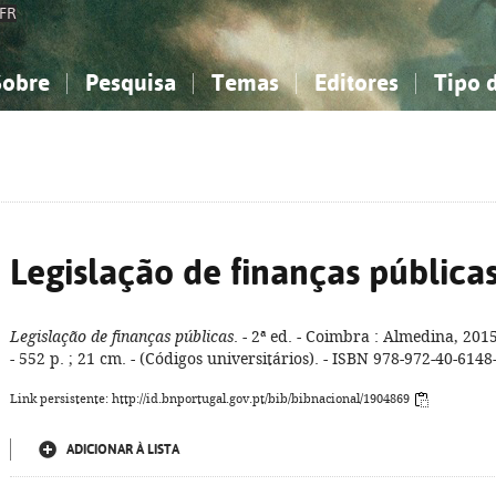
FR
Sobre
Pesquisa
Temas
Editores
Tipo 
obre a Bibliografia Nacional
imples
onhecimento, Informação...
onhecimento, Informação...
Combinada
A minha lista
Como utilizar
Filosofia, psicologia...
Filosofia, psicologia...
Perguntas frequente
iências sociais...
iências sociais...
Ciências exatas e naturais...
Ciências exatas e naturais...
rte, desporto...
rte, desporto...
Literatura, linguística...
Literatura, linguística...
Legislação de finanças pública
Legislação de finanças públicas
. - 2ª ed. - Coimbra : Almedina, 2015
- 552 p. ; 21 cm. - (Códigos universitários). - ISBN 978-972-40-6148
Link persistente: http://id.bnportugal.gov.pt/bib/bibnacional/1904869
ADICIONAR À LISTA