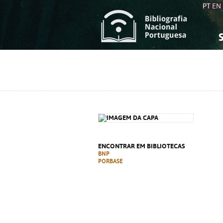
PT
EN
S
S
C
C
C
C
A
A
ENCONTRAR EM BIBLIOTECAS
BNP
PORBASE