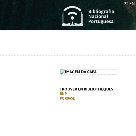
PT
EN
L
S
C
C
S
S
A
A
TROUVER EN BIBLIOTHÈQUES
BNP
PORBASE