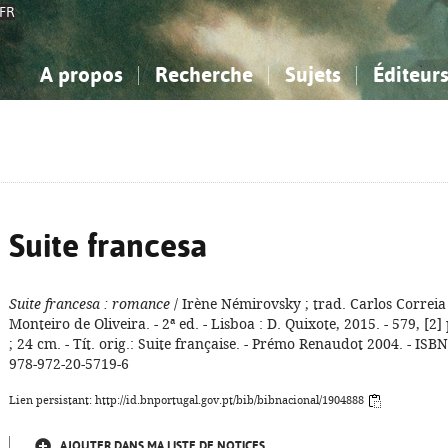
FR
A propos
Recherche
Sujets
Éditeur
a Bibliographie Nationale
imple
onnaissance, Information...
onnaissance, Information...
Avancée
Mes notices
Comment utiliser
Philosophie, psychologie...
Philosophie, psychologie...
Aide - FAQ
ciences sociales...
ciences sociales...
Mathématiques, sciences
Mathématiques, sciences
rts, sport...
rts, sport...
naturelles...
Littérature, linguistique...
naturelles...
Littérature, linguistique...
Suite francesa
Suite francesa
: romance
/ Irène Némirovsky ; trad. Carlos Correia
Monteiro de Oliveira. - 2ª ed. - Lisboa : D. Quixote, 2015. - 579, [2] 
; 24 cm. - Tít. orig.: Suite française. - Prémo Renaudot 2004. - ISBN
978-972-20-5719-6
Lien persistant: http://id.bnportugal.gov.pt/bib/bibnacional/1904888
AJOUTER DANS MA LISTE DE NOTICES