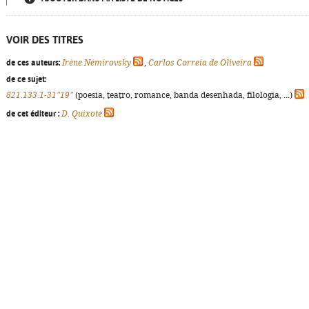
VOIR DES TITRES
de ces auteurs:
Irène Némirovsky
,
Carlos Correia de Oliveira
de ce sujet:
821.133.1-31"19"
(poesia, teatro, romance, banda desenhada, filologia, ...)
de cet éditeur :
D. Quixote