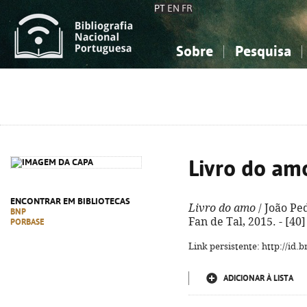
PT
EN
FR
Sobre
Pesquisa
Sobre a Bibliografia Nacional
Simples
Conhecimento, Informação...
Conhecimento, Informação...
Combinada
A
Ciências sociais...
Ciências sociais...
Arte, desporto...
Arte, desporto...
Livro do am
ENCONTRAR EM BIBLIOTECAS
Livro do amo
/ João Ped
BNP
Fan de Tal, 2015. - [40] 
PORBASE
Link persistente: http://id
ADICIONAR À LISTA