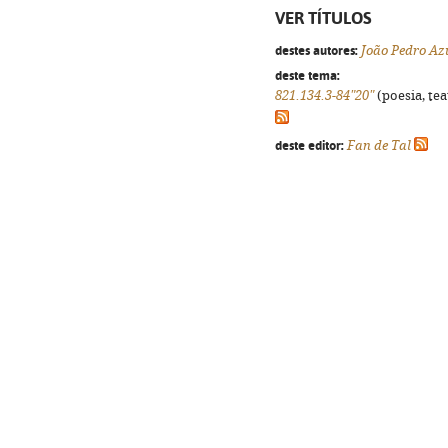
VER TÍTULOS
destes autores:
João Pedro Az
deste tema:
821.134.3-84"20"
(poesia, tea
deste editor:
Fan de Tal