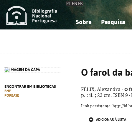
PT
EN
FR
Sobre
Pesquisa
Sobre a Bibliografia Nacional
Simples
Conhecimento, Informação...
Conhecimento, Informação...
Combinada
A
Ciências sociais...
Ciências sociais...
Arte, desporto...
Arte, desporto...
O farol da b
ENCONTRAR EM BIBLIOTECAS
O f
FÉLIX, Alexandra -
BNP
p. : il. ; 23 cm. ISBN 9
PORBASE
Link persistente: http://id
ADICIONAR À LISTA